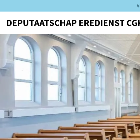
V
Ga
direct
DEPUTAATSCHAP EREDIENST CG
naar
de
hoofdinhoud